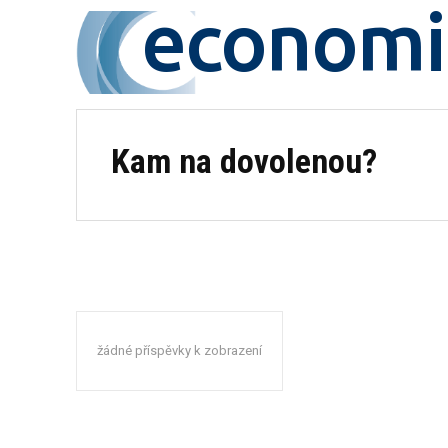
economi
Kam na dovolenou?
žádné příspěvky k zobrazení