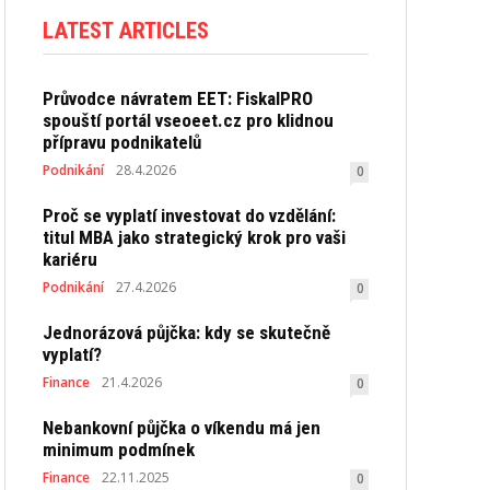
LATEST ARTICLES
Průvodce návratem EET: FiskalPRO
spouští portál vseoeet.cz pro klidnou
přípravu podnikatelů
Podnikání
28.4.2026
0
Proč se vyplatí investovat do vzdělání:
titul MBA jako strategický krok pro vaši
kariéru
Podnikání
27.4.2026
0
Jednorázová půjčka: kdy se skutečně
vyplatí?
Finance
21.4.2026
0
Nebankovní půjčka o víkendu má jen
minimum podmínek
Finance
22.11.2025
0