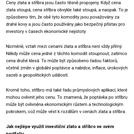
Ceny zlata a stříbra jsou často těsně propojeny. Když cena
zlata stoupá, cena stříbra obvykle také stoupá, a naopak. To je
způsobeno tím, že obě tyto komodity jsou považovány za
drahé kovy a jsou často používány jako bezpečný přístav pro
investory v časech ekonomické nejistoty.
Nicméně, vztah mezi cenami zlata a stříbra není vždy přímý.
Někdy může cena jedné z těchto komodit stoupnout, zatímco
cena druhé klesá. To může být způsobeno řadou faktorů,
včetně změn v globální poptávce a nabídce, inflace, úrokových
sazeb a geopolitických událostí.
Kromě toho, stříbro má také řadu průmyslových aplikací, které
mohou ovlivnit jeho cenu. To znamená, že poptávka po stříbru
může být ovlivněna ekonomickým růstem a technologickým
pokrokem, což může vést k rozdílům v cenách zlata a stříbra.
Jak nejlépe využít investiční zlato a stříbro ve svém
portfoliu