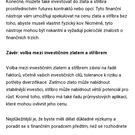
Konečně, můžete také investovat do zlata a stříbra
prostřednictvím futures kontraktů nebo opcí. Tyto finanční
nástroje vám umožňují spekulovat na cenu zlata a stříbra bez
toho, abyste museli vlastnit fyzický kov. Nicméně, tyto
nástroje mohou být riskantní a vyžadují pokročilé znalosti o
finančních trzích.
Závěr: volba mezi investičním zlatem a stříbrem
Volba mezi investičním zlatem a stříbrem závisí na řadě
faktorů, včetně vašich investičních cílů, tolerance k riziku a
potřeby diverzifikace. Zatímco zlato může nabídnout
stabilnější investici, stříbro může nabídnout větší potenciál pro
růst. Kromě toho, stříbro má také řadu průmyslových aplikací,
které mohou ovlivnit jeho cenu.
Nejdůležitější je, že byste měli dělat důkladné výzkumy a
poradit se s finančním poradcem předtím, než se rozhodnete