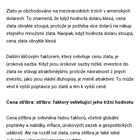
Zlato je obchodováno na mezinárodních trzích v amerických
dolarech. To znamená, že když hodnota dolaru klesá, cena
zlata obvykle stoupá, protože je potřeba více dolarů na nákup
stejného množství zlata. Naopak, když hodnota dolaru stoupá,
cena zlata obvykle klesá.
Dalším klíčovým faktorem, který ovlivňuje cenu zlata, je
úroková sazba. Když jsou úrokové sazby nízké, investice do
zlata se stávají atraktivnějšími, protože návratnost z jiných
investic, jako jsou vládní dluhopisy, je méně atraktivní. To může
vést k vyšší poptávce po zlatě a tím k vyšší ceně.
Cena stříbra: stříbro: faktory ovlivňující jeho tržní hodnotu
Cena stříbra je ovlivněna řadou faktorů, včetně globální
poptávky a nabídky, inflace, úrokových sazeb a geopolitických
událostí. Ale na rozdíl od zlata, cena stříbra je také silně