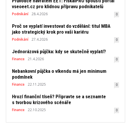
Průvodce návratem EET: FiskalPRO spouští portál
vseoeet.cz pro klidnou přípravu podnikatelů
Podnikání
28.4.2026
0
Proč se vyplatí investovat do vzdělání: titul MBA
jako strategický krok pro vaši kariéru
Podnikání
27.4.2026
0
Jednorázová půjčka: kdy se skutečně vyplatí?
Finance
21.4.2026
0
Nebankovní půjčka o víkendu má jen minimum
podmínek
Finance
22.11.2025
0
Hrozí finanční tíseň? Připravte se a seznamte
s tvorbou krizového scénáře
Finance
22.10.2025
0