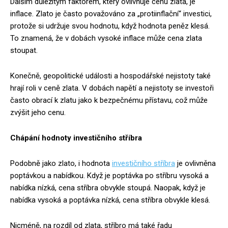
Dalším důležitým faktorem, který ovlivňuje cenu zlata, je
inflace. Zlato je často považováno za „protiinflační“ investici,
protože si udržuje svou hodnotu, když hodnota peněz klesá.
To znamená, že v dobách vysoké inflace může cena zlata
stoupat.
Konečně, geopolitické události a hospodářské nejistoty také
hrají roli v ceně zlata. V dobách napětí a nejistoty se investoři
často obrací k zlatu jako k bezpečnému přístavu, což může
zvýšit jeho cenu.
Chápání hodnoty investičního stříbra
Podobně jako zlato, i hodnota
investičního stříbra
je ovlivněna
poptávkou a nabídkou. Když je poptávka po stříbru vysoká a
nabídka nízká, cena stříbra obvykle stoupá. Naopak, když je
nabídka vysoká a poptávka nízká, cena stříbra obvykle klesá.
Nicméně, na rozdíl od zlata, stříbro má také řadu