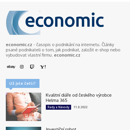
economic
economic.cz
- časopis o podnikání na internetu. Články
psané podnikateli o tom, jak podnikat, založit e-shop nebo
vybudovat vlastní firmu.
economic.cz
Už jste četli?
Kvalitní diáře od českého výrobce
Helma 365
11.8.2022
Rady a Návody
Investiční robot