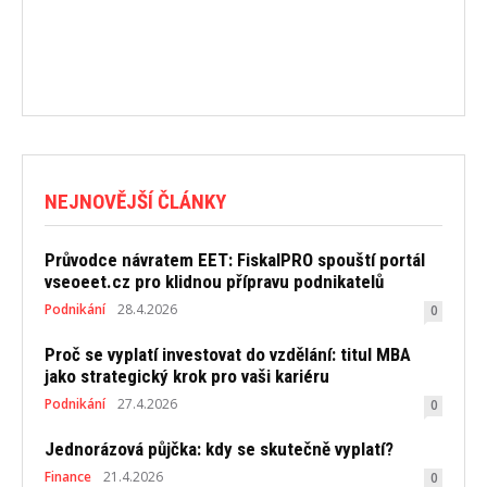
NEJNOVĚJŠÍ ČLÁNKY
Průvodce návratem EET: FiskalPRO spouští portál
vseoeet.cz pro klidnou přípravu podnikatelů
Podnikání
28.4.2026
0
Proč se vyplatí investovat do vzdělání: titul MBA
jako strategický krok pro vaši kariéru
Podnikání
27.4.2026
0
Jednorázová půjčka: kdy se skutečně vyplatí?
Finance
21.4.2026
0