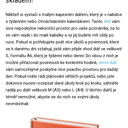
skladem!
Někteří si vystačí s malým kapesním diářem, který je v nabídce
s týdenním nebo čtrnáctidenním kalendáriem. Tento
diář
vám
sice neposkytne nekončící prostor pro vaše poznámky, za to
se vám vejde i do malé kabelky a vy jej budete mít vždy po
ruce. Pokud si potřebujete psát více úkolů a povinnosti, které
se k danému dni vztahují, jistě vám přijde vhod diář ve velikosti
S, formátu A6, který je týdenní nebo denní. Do obou z nich je
možné přiřazovat povinnosti ke konkrétní hodině,
denní diář
vám samozřejmě poskytne více psacího prostoru pro každý
den. Pokud máte rádi plánování větších projektů, nebo jste
dokonce nuceni rozepsat dané úkoly krok po kroku, sáhněte
raději po diáři velikosti M (A5) nebo L (A4). U těchto diářů je
téměř nemožné, abyste se do nich se svými úkoly
nevměstnali.