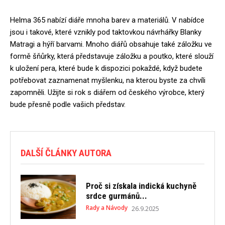
Helma 365 nabízí diáře mnoha barev a materiálů. V nabídce
jsou i takové, které vznikly pod taktovkou návrhářky Blanky
Matragi a hýří barvami. Mnoho diářů obsahuje také záložku ve
formě šňůrky, která představuje záložku a poutko, které slouží
k uložení pera, které bude k dispozici pokaždé, když budete
potřebovat zaznamenat myšlenku, na kterou byste za chvíli
zapomněli. Užijte si rok s diářem od českého výrobce, který
bude přesně podle vašich představ.
DALŠÍ ČLÁNKY AUTORA
Proč si získala indická kuchyně
srdce gurmánů...
Rady a Návody
26.9.2025