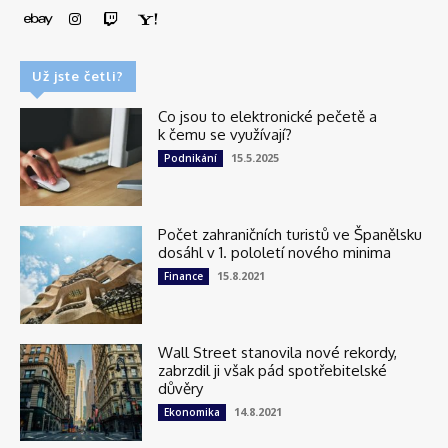
Už jste četli?
Co jsou to elektronické pečetě a
k čemu se využívají?
15.5.2025
Podnikání
Počet zahraničních turistů ve Španělsku
dosáhl v 1. pololetí nového minima
15.8.2021
Finance
Wall Street stanovila nové rekordy,
zabrzdil ji však pád spotřebitelské
důvěry
14.8.2021
Ekonomika