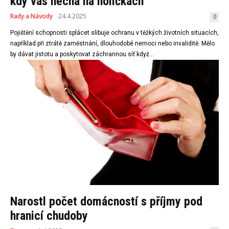
kdy vás nechá na holičkách
Rady a Návody
24.4.2025
0
Pojištění schopnosti splácet slibuje ochranu v těžkých životních situacích,
například při ztrátě zaměstnání, dlouhodobé nemoci nebo invaliditě. Mělo
by dávat jistotu a poskytovat záchrannou síť když...
Narostl počet domácností s příjmy pod
hranicí chudoby