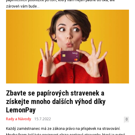
papírnictvích poohlížíte po tom, který vám nejen padne do oka, ale
zároveň vám bude...
Zbavte se papírových stravenek a
získejte mnoho dalších výhod díky
LemonPay
Rady a Návody
15.7.2022
0
Každý zaměstnanec má ze zákona právo na příspěvek na stravování.