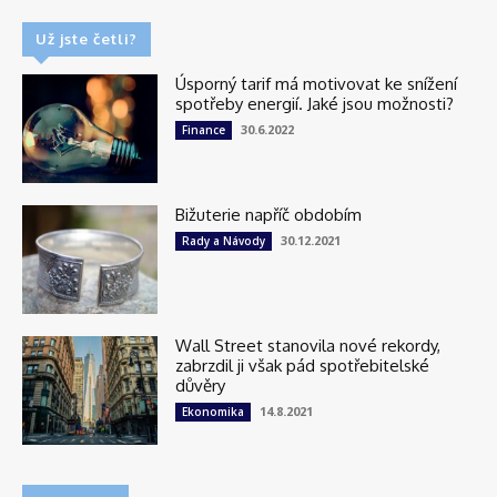
Už jste četli?
Úsporný tarif má motivovat ke snížení
spotřeby energií. Jaké jsou možnosti?
30.6.2022
Finance
Bižuterie napříč obdobím
30.12.2021
Rady a Návody
Wall Street stanovila nové rekordy,
zabrzdil ji však pád spotřebitelské
důvěry
14.8.2021
Ekonomika