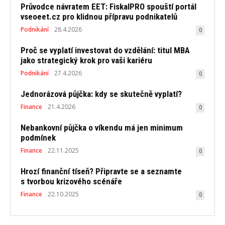
Průvodce návratem EET: FiskalPRO spouští portál
vseoeet.cz pro klidnou přípravu podnikatelů
Podnikání
28.4.2026
0
Proč se vyplatí investovat do vzdělání: titul MBA
jako strategický krok pro vaši kariéru
Podnikání
27.4.2026
0
Jednorázová půjčka: kdy se skutečně vyplatí?
Finance
21.4.2026
0
Nebankovní půjčka o víkendu má jen minimum
podmínek
Finance
22.11.2025
0
Hrozí finanční tíseň? Připravte se a seznamte
s tvorbou krizového scénáře
Finance
22.10.2025
0