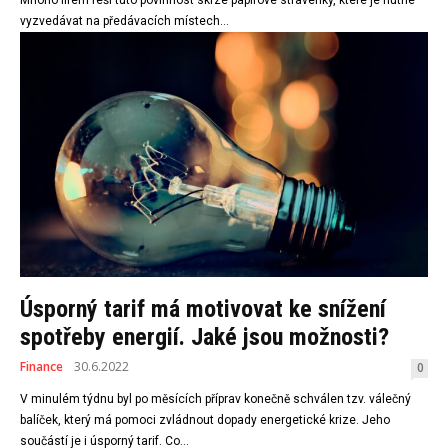
Mnoho firem řeší tuto povinnost skrze papírové stravenky, které je nutné
vyzvedávat na předávacích místech...
Úsporný tarif má motivovat ke snížení
spotřeby energií. Jaké jsou možnosti?
Finance
30.6.2022
0
V minulém týdnu byl po měsících příprav konečně schválen tzv. válečný
balíček, který má pomoci zvládnout dopady energetické krize. Jeho
součástí je i úsporný tarif. Co...