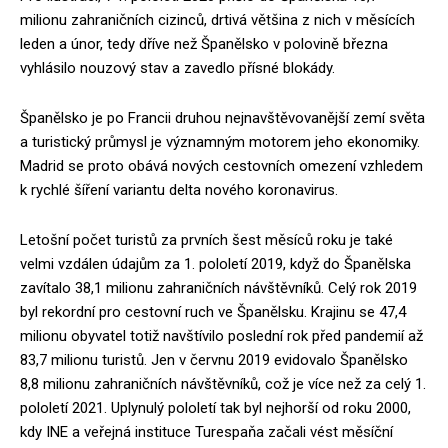
milionu zahraničních cizinců, drtivá většina z nich v měsících
leden a únor, tedy dříve než Španělsko v polovině března
vyhlásilo nouzový stav a zavedlo přísné blokády.
Španělsko je po Francii druhou nejnavštěvovanější zemí světa
a turistický průmysl je významným motorem jeho ekonomiky.
Madrid se proto obává nových cestovních omezení vzhledem
k rychlé šíření variantu delta nového koronavirus.
Letošní počet turistů za prvních šest měsíců roku je také
velmi vzdálen údajům za 1. pololetí 2019, když do Španělska
zavítalo 38,1 milionu zahraničních návštěvníků. Celý rok 2019
byl rekordní pro cestovní ruch ve Španělsku. Krajinu se 47,4
milionu obyvatel totiž navštívilo poslední rok před pandemií až
83,7 milionu turistů. Jen v červnu 2019 evidovalo Španělsko
8,8 milionu zahraničních návštěvníků, což je více než za celý 1.
pololetí 2021. Uplynulý pololetí tak byl nejhorší od roku 2000,
kdy INE a veřejná instituce Turespaňa začali vést měsíční