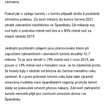
záznamy.
Pokud jde o výdaje turistů, i v tomto případě došlo k podobně
strmému poklesu. Za šest měsíců do konce června 2021
utratili zahraniční návštěvníci ve Španělsku 5,8 miliardy eur,
což bylo o polovinu méně než loni a o 85% méně než za
stejné období 2019.
Jediným pozitivním údajem jsou přenocování, které při
započtení zahraničních i domácích turistů dosáhly 51,7
milionu. To je sice téměř o 74% méně než v roce 2019, ale
pouze o 14% méně než v minulém roce. Je to částečně proto,
že hotely byly v období od března do června minulého roku
zavřené. A v první polovině tohoto roku byla také výrazně
omezena mobilita mezi španělskými regiony, protože tamní
vlády se pokoušeli omezit přenos nákazy. Zároveň zahraniční
turisté nemohli přijít pro cestovní omezení doma i ve
Španělsku.