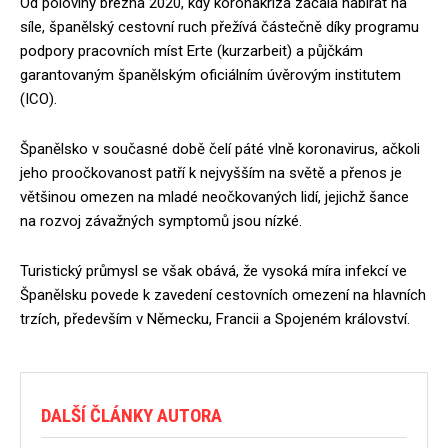
Od poloviny března 2020, kdy koronakríza začala nabírat na
síle, španělský cestovní ruch přežívá částečně díky programu
podpory pracovních míst Erte (kurzarbeit) a půjčkám
garantovaným španělským oficiálním úvěrovým institutem
(ICO).
Španělsko v současné době čelí páté vlně koronavirus, ačkoli
jeho proočkovanost patří k nejvyšším na světě a přenos je
většinou omezen na mladé neočkovaných lidí, jejichž šance
na rozvoj závažných symptomů jsou nízké.
Turistický průmysl se však obává, že vysoká míra infekcí ve
Španělsku povede k zavedení cestovních omezení na hlavních
trzích, především v Německu, Francii a Spojeném království.
DALŠÍ ČLÁNKY AUTORA