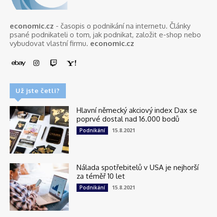
economic.cz
- časopis o podnikání na internetu. Články
psané podnikateli o tom, jak podnikat, založit e-shop nebo
vybudovat vlastní firmu.
economic.cz
Už jste četli?
Hlavní německý akciový index Dax se
poprvé dostal nad 16.000 bodů
15.8.2021
Podnikání
Nálada spotřebitelů v USA je nejhorší
za téměř 10 let
15.8.2021
Podnikání