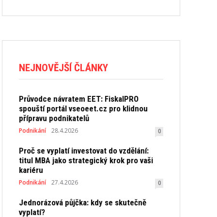
NEJNOVĚJŠÍ ČLÁNKY
Průvodce návratem EET: FiskalPRO
spouští portál vseoeet.cz pro klidnou
přípravu podnikatelů
Podnikání
28.4.2026
0
Proč se vyplatí investovat do vzdělání:
titul MBA jako strategický krok pro vaši
kariéru
Podnikání
27.4.2026
0
Jednorázová půjčka: kdy se skutečně
vyplatí?