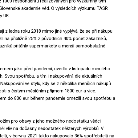
ež 1000 respondentů realizovaných pro výzkumný tým
a Slovenské akademie věd. O výsledcích výzkumu TASR
y UK.
i z ledna roku 2018 mimo jiné vyplývá, že se při nákupu
ížil na přibližně 25% z původních 40% počet zákazníků,
kazníků přitáhly supermarkety a menší samoobslužné
jemem jako před pandemií, uvedlo v listopadu minulého
 Svou spotřebu, a tím i nakupování, dle aktuálních
Nakupování ve stylu, kdy se z několika menších nákupů
osti s čistým měsíčním příjmem 1800 eur a více.
jmem do 800 eur během pandemie omezili svou spotřebu a
ožím pro obavy z jeho možného nedostatku vědci
měl vliv na dočasný nedostatek některých výrobků. V
elů, v červnu 2021 takto nakupovalo 36% spotřebitelů na