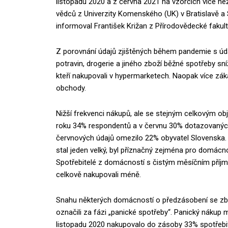
listopadu 2020 a z června 2021 na vzorcích více n
vědců z Univerzity Komenského (UK) v Bratislavě 
informoval František Križan z Přírodovědecké fakult
Z porovnání údajů zjištěných během pandemie s údaj
potravin, drogerie a jiného zboží běžné spotřeby sn
kteří nakupovali v hypermarketech. Naopak více zá
obchody.
Nižší frekvenci nákupů, ale se stejným celkovým ob
roku 34% respondentů a v červnu 30% dotazovaných.
červnových údajů omezilo 22% obyvatel Slovenska. 
stal jeden velký, byl příznačný zejména pro domácn
Spotřebitelé z domácností s čistým měsíčním pří
celkově nakupovali méně.
Snahu některých domácností o předzásobení se zb
označili za fázi „panické spotřeby“. Panický nákup 
listopadu 2020 nakupovalo do zásoby 33% spotřebit