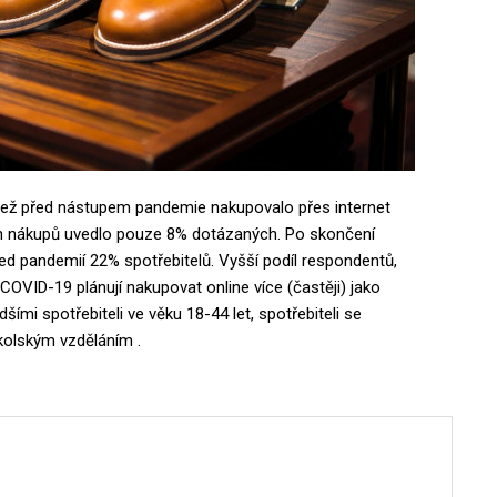
i než před nástupem pandemie nakupovalo přes internet
ch nákupů uvedlo pouze 8% dotázaných. Po skončení
ed pandemií 22% spotřebitelů. Vyšší podíl respondentů,
COVID-19 plánují nakupovat online více (častěji) jako
ími spotřebiteli ve věku 18-44 let, spotřebiteli se
kolským vzděláním .