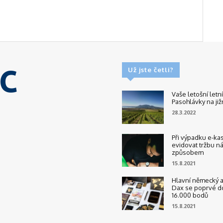
c
Už jste četli?
Vaše letošní letn
Pasohlávky na již
28.3.2022
Při výpadku e-kas
evidovat tržbu n
způsobem
15.8.2021
Hlavní německý a
Dax se poprvé d
16.000 bodů
15.8.2021