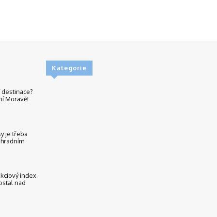
Kategorie
í destinace?
ní Moravě!
y je třeba
áhradním
kciový index
ostal nad