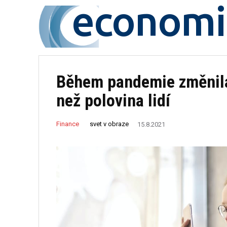
economi
Během pandemie změnila
než polovina lidí
svet v obraze
Finance
15.8.2021