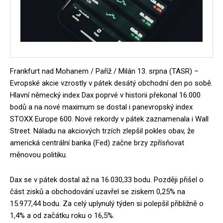
Frankfurt nad Mohanem / Paříž / Milán 13. srpna (TASR) –
Evropské akcie vzrostly v pátek desátý obchodní den po sobě.
Hlavní německý index Dax poprvé v historii překonal 16.000
bodů a na nové maximum se dostal i panevropský index
STOXX Europe 600. Nové rekordy v pátek zaznamenala i Wall
Street. Náladu na akciových trzích zlepšil pokles obav, že
americká centrální banka (Fed) začne brzy zpřísňovat
měnovou politiku.
Dax se v pátek dostal až na 16.030,33 bodu. Později přišel o
část zisků a obchodování uzavřel se ziskem 0,25% na
15.977,44 bodu. Za celý uplynulý týden si polepšil přibližně o
1,4% a od začátku roku o 16,5%.