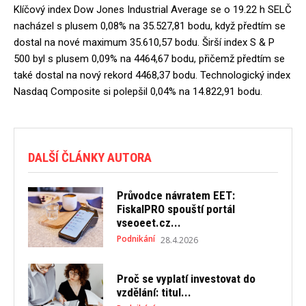
Klíčový index Dow Jones Industrial Average se o 19.22 h SELČ
nacházel s plusem 0,08% na 35.527,81 bodu, když předtím se
dostal na nové maximum 35.610,57 bodu. Širší index S & P
500 byl s plusem 0,09% na 4464,67 bodu, přičemž předtím se
také dostal na nový rekord 4468,37 bodu. Technologický index
Nasdaq Composite si polepšil 0,04% na 14.822,91 bodu.
DALŠÍ ČLÁNKY AUTORA
Průvodce návratem EET:
FiskalPRO spouští portál
vseoeet.cz...
Podnikání
28.4.2026
Proč se vyplatí investovat do
vzdělání: titul...