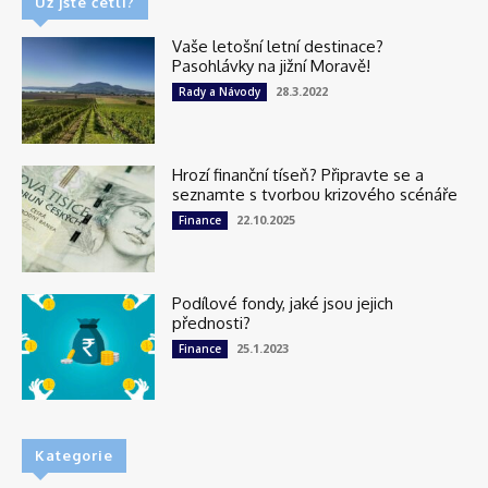
Už jste četli?
Vaše letošní letní destinace?
Pasohlávky na jižní Moravě!
28.3.2022
Rady a Návody
Hrozí finanční tíseň? Připravte se a
seznamte s tvorbou krizového scénáře
22.10.2025
Finance
Podílové fondy, jaké jsou jejich
přednosti?
25.1.2023
Finance
Kategorie